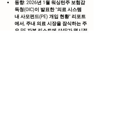
동향:
 2026년 1월 워싱턴주 보험감
독청(OIC)이 발표한 "의료 시스템 
내 사모펀드(PE) 개입 현황" 리포트
에서, 주내 의료 시장을 잠식하는 주
요 PE 자본 리스트에 AMP가 명시적
으로 꼽혔어.
시사점:
 미국 정치권과 규제 당국은 
"자본(MSO)이 의료에 개입하면 결
국 환자 비용 증가와 의료 질 하락으
로 이어진다"며 규제 칼을 빼들고 있
어. AMP가 합법적 우회 구조
(Friendly PC)를 썼다고 해도, 과도
한 수수료 청구나 과잉 진료 유도 정
황이 포착되면 언제든 CPOM(기업
의 의료행위 금지) 위반으로 털릴 
수 있는 리스크를 안고 가는 중이야.
4. 덩치 키우기의 부작용: 관리 부
실 (BBB 불만 접수)