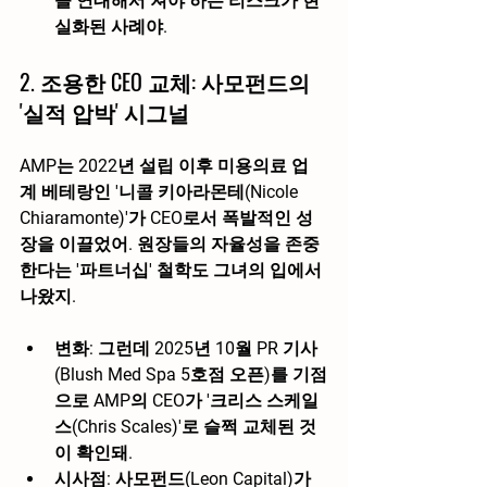
을 연대해서 져야 하는 리스크
가 현
실화된 사례야.
2. 조용한 CEO 교체: 사모펀드의 
'실적 압박' 시그널
AMP는 2022년 설립 이후 미용의료 업
계 베테랑인 '니콜 키아라몬테(Nicole 
Chiaramonte)'가 CEO로서 폭발적인 성
장을 이끌었어. 원장들의 자율성을 존중
한다는 '파트너십' 철학도 그녀의 입에서 
나왔지.
변화:
 그런데 2025년 10월 PR 기사
(Blush Med Spa 5호점 오픈)를 기점
으로 AMP의 CEO가 '크리스 스케일
스(Chris Scales)'로 슬쩍 교체된 것
이 확인돼.
시사점:
 사모펀드(Leon Capital)가 