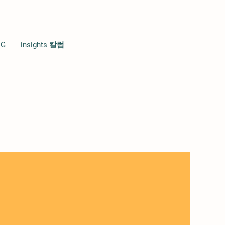
NG
insights 칼럼